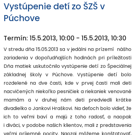
Vystúpenie detí zo ŠZŠ v
Púchove
Termín:
15.5.2013, 10:00
-
15.5.2013, 10:30
V stredu dňa 15.05.2013 sa v jedálni na prízemí nášho
zariadenia v dopoľudňajších hodinách pri príležitosti
Dňa matiek uskutočnilo vystúpenie detí zo Špeciálnej
základnej školy v Púchove. Vystúpenie detí bolo
rozdelené na dve časti, kde v prvej časti mali deti
nacvičených niekoľko pesničiek a riekaniek venované
mamám a v druhej nám deti predviedli krátke
divadielko o Jankovi Hraškovi. Na deťoch bolo vidieť, že
ich to veľmi baví a majú z toho radosť, a naopak
i diváci, v podobe našich klientov, mali z predstavenia
veľmi príjemné pocity. Naozaj môžeme konštatovať,