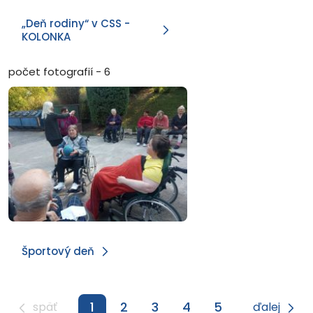
„Deň rodiny“ v CSS -
KOLONKA
počet fotografií - 6
Športový deň
1
2
3
4
5
späť
ďalej