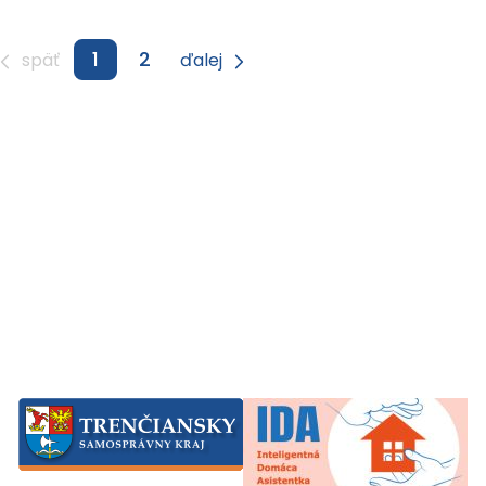
1
2
späť
ďalej