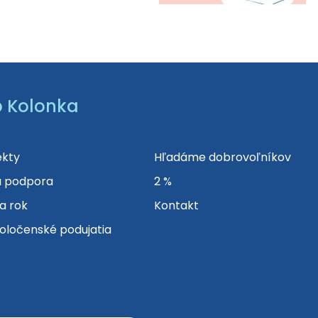
b Kolonka
ekty
Hľadáme dobrovoľníkov
a podpora
2 %
na rok
Kontakt
poločenské podujatia