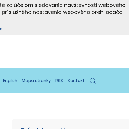
ité za účelom sledovania návštevnosti webového
m príslušného nastavenia webového prehliadača
s
English
Mapa stránky
RSS
Kontakt