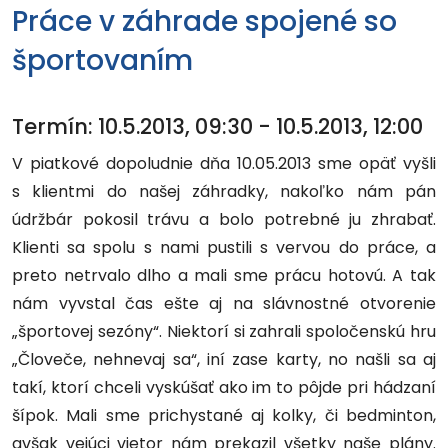
Práce v záhrade spojené so
športovaním
Termín:
10.5.2013, 09:30
-
10.5.2013, 12:00
V piatkové dopoludnie dňa 10.05.2013 sme opäť vyšli
s klientmi do našej záhradky, nakoľko nám pán
údržbár pokosil trávu a bolo potrebné ju zhrabať.
Klienti sa spolu s nami pustili s vervou do práce, a
preto netrvalo dlho a mali sme prácu hotovú. A tak
nám vyvstal čas ešte aj na slávnostné otvorenie
„športovej sezóny“. Niektorí si zahrali spoločenskú hru
„Človeče, nehnevaj sa“, iní zase karty, no našli sa aj
takí, ktorí chceli vyskúšať ako im to pôjde pri hádzaní
šípok. Mali sme prichystané aj kolky, či bedminton,
avšak vejúci vietor nám prekazil všetky naše plány.